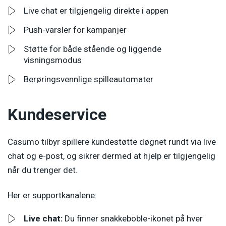
Live chat er tilgjengelig direkte i appen
Push-varsler for kampanjer
Støtte for både stående og liggende
visningsmodus
Berøringsvennlige spilleautomater
Kundeservice
Casumo tilbyr spillere kundestøtte døgnet rundt via live
chat og e-post, og sikrer dermed at hjelp er tilgjengelig
når du trenger det.
Her er supportkanalene:
Live chat:
Du finner snakkeboble-ikonet på hver