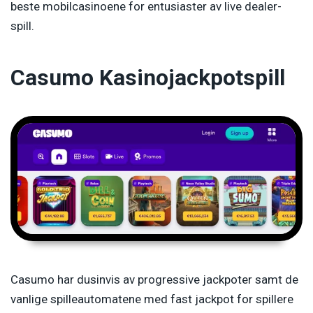
beste mobilcasinoene for entusiaster av live dealer-
spill.
Casumo Kasinojackpotspill
Casumo har dusinvis av progressive jackpoter samt de
vanlige spilleautomatene med fast jackpot for spillere