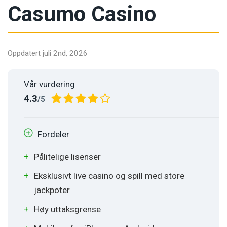
Casumo Casino
Oppdatert juli 2nd, 2026
Vår vurdering
4.3
/5
Fordeler
Pålitelige lisenser
Eksklusivt live casino og spill med store
jackpoter
Høy uttaksgrense