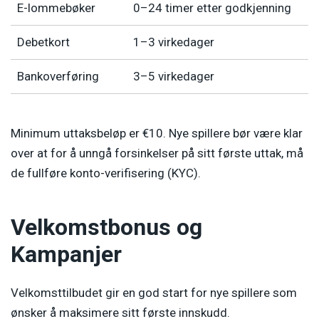
E-lommebøker
0–24 timer etter godkjenning
Debetkort
1–3 virkedager
Bankoverføring
3–5 virkedager
Minimum uttaksbeløp er €10. Nye spillere bør være klar
over at for å unngå forsinkelser på sitt første uttak, må
de fullføre konto-verifisering (KYC).
Velkomstbonus og
Kampanjer
Velkomsttilbudet gir en god start for nye spillere som
ønsker å maksimere sitt første innskudd.