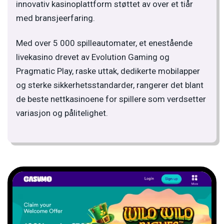
innovativ kasinoplattform støttet av over et tiår
med bransjeerfaring.
Med over 5 000 spilleautomater, et enestående
livekasino drevet av Evolution Gaming og
Pragmatic Play, raske uttak, dedikerte mobilapper
og sterke sikkerhetsstandarder, rangerer det blant
de beste nettkasinoene for spillere som verdsetter
variasjon og pålitelighet.