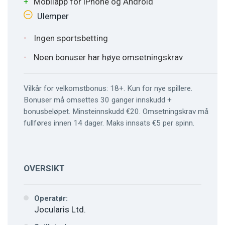
Mobilapp for iPhone og Android
Ulemper
Ingen sportsbetting
Noen bonuser har høye omsetningskrav
Vilkår for velkomstbonus: 18+. Kun for nye spillere.
Bonuser må omsettes 30 ganger innskudd +
bonusbeløpet. Minsteinnskudd €20. Omsetningskrav må
fullføres innen 14 dager. Maks innsats €5 per spinn.
OVERSIKT
Operatør:
Jocularis Ltd.