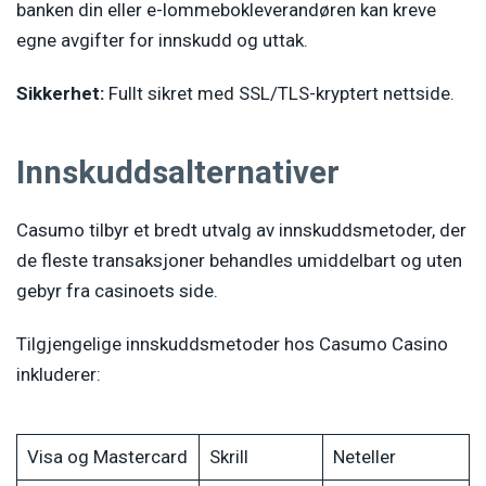
banken din eller e-lommebokleverandøren kan kreve
egne avgifter for innskudd og uttak.
Sikkerhet:
Fullt sikret med SSL/TLS-kryptert nettside.
Innskuddsalternativer
Casumo tilbyr et bredt utvalg av innskuddsmetoder, der
de fleste transaksjoner behandles umiddelbart og uten
gebyr fra casinoets side.
Tilgjengelige innskuddsmetoder hos Casumo Casino
inkluderer:
Visa og Mastercard
Skrill
Neteller