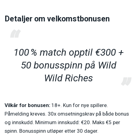
Detaljer om velkomstbonusen
100 % match opptil €300 +
50 bonusspinn på Wild
Wild Riches
Vilkår for bonusen:
18+. Kun for nye spillere.
Påmelding kreves. 30x omsetningskrav på både bonus
og innskudd. Minimum innskudd: €20. Maks €5 per
spinn. Bonusspinn utløper etter 30 dager.