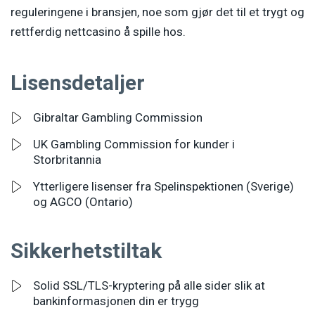
reguleringene i bransjen, noe som gjør det til et trygt og
rettferdig nettcasino å spille hos.
Lisensdetaljer
Gibraltar Gambling Commission
UK Gambling Commission for kunder i
Storbritannia
Ytterligere lisenser fra Spelinspektionen (Sverige)
og AGCO (Ontario)
Sikkerhetstiltak
Solid SSL/TLS-kryptering på alle sider slik at
bankinformasjonen din er trygg