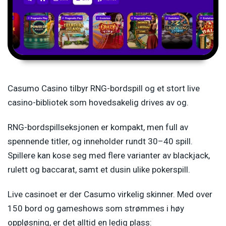
Casumo Casino tilbyr RNG-bordspill og et stort live
casino-bibliotek som hovedsakelig drives av og.
RNG-bordspillseksjonen er kompakt, men full av
spennende titler, og inneholder rundt 30–40 spill.
Spillere kan kose seg med flere varianter av blackjack,
rulett og baccarat, samt et dusin ulike pokerspill.
Live casinoet er der Casumo virkelig skinner. Med over
150 bord og gameshows som strømmes i høy
oppløsning, er det alltid en ledig plass: