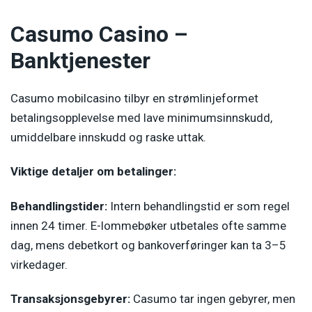
Casumo Casino –
Banktjenester
Casumo mobilcasino tilbyr en strømlinjeformet
betalingsopplevelse med lave minimumsinnskudd,
umiddelbare innskudd og raske uttak.
Viktige detaljer om betalinger:
Behandlingstider:
Intern behandlingstid er som regel
innen 24 timer. E-lommebøker utbetales ofte samme
dag, mens debetkort og bankoverføringer kan ta 3–5
virkedager.
Transaksjonsgebyrer:
Casumo tar ingen gebyrer, men