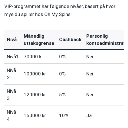
VIP-programmet har følgende nivåer, basert på hvor
mye du spiller hos Oh My Spins:
Månedlig
Personlig
Nivå
Cashback
uttaksgrense
kontoadministrato
Nivå1
70000 kr
0%
Nei
Nivå
100000 kr
0%
Nei
2
Nivå
120000 kr
5%
Nei
3
Nivå
150000 kr
10%
Ja
4