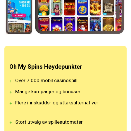
Oh My Spins Høydepunkter
Over 7 000 mobil casinospill
Mange kampanjer og bonuser
Flere innskudds- og uttaksalternativer
Stort utvalg av spilleautomater