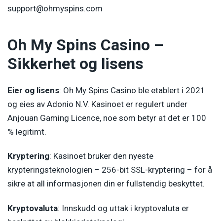
support@ohmyspins.com
Oh My Spins Casino –
Sikkerhet og lisens
Eier og lisens
: Oh My Spins Casino ble etablert i 2021
og eies av Adonio N.V. Kasinoet er regulert under
Anjouan Gaming Licence, noe som betyr at det er 100
% legitimt.
Kryptering
: Kasinoet bruker den nyeste
krypteringsteknologien – 256-bit SSL-kryptering – for å
sikre at all informasjonen din er fullstendig beskyttet.
Kryptovaluta
: Innskudd og uttak i kryptovaluta er