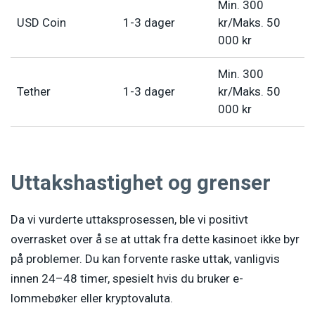
Min. 300
USD Coin
1-3 dager
kr/Maks. 50
000 kr
Min. 300
Tether
1-3 dager
kr/Maks. 50
000 kr
Uttakshastighet og grenser
Da vi vurderte uttaksprosessen, ble vi positivt
overrasket over å se at uttak fra dette kasinoet ikke byr
på problemer. Du kan forvente raske uttak, vanligvis
innen 24–48 timer, spesielt hvis du bruker e-
lommebøker eller kryptovaluta.