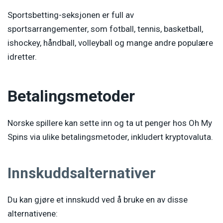
Sportsbetting-seksjonen er full av
sportsarrangementer, som fotball, tennis, basketball,
ishockey, håndball, volleyball og mange andre populære
idretter.
Betalingsmetoder
Norske spillere kan sette inn og ta ut penger hos Oh My
Spins via ulike betalingsmetoder, inkludert kryptovaluta.
Innskuddsalternativer
Du kan gjøre et innskudd ved å bruke en av disse
alternativene: