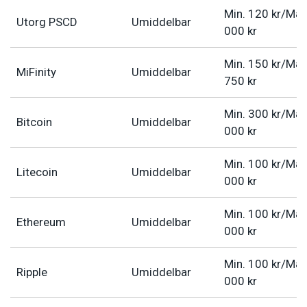
Min. 120 kr/Mak
Utorg PSCD
Umiddelbar
000 kr
Min. 150 kr/Mak
MiFinity
Umiddelbar
750 kr
Min. 300 kr/Mak
Bitcoin
Umiddelbar
000 kr
Min. 100 kr/Mak
Litecoin
Umiddelbar
000 kr
Min. 100 kr/Mak
Ethereum
Umiddelbar
000 kr
Min. 100 kr/Mak
Ripple
Umiddelbar
000 kr