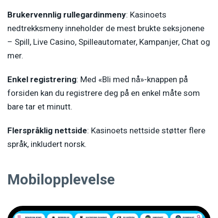
Brukervennlig rullegardinmeny
: Kasinoets
nedtrekksmeny inneholder de mest brukte seksjonene
– Spill, Live Casino, Spilleautomater, Kampanjer, Chat og
mer.
Enkel registrering
: Med «Bli med nå»-knappen på
forsiden kan du registrere deg på en enkel måte som
bare tar et minutt.
Flerspråklig nettside
: Kasinoets nettside støtter flere
språk, inkludert norsk.
Mobilopplevelse