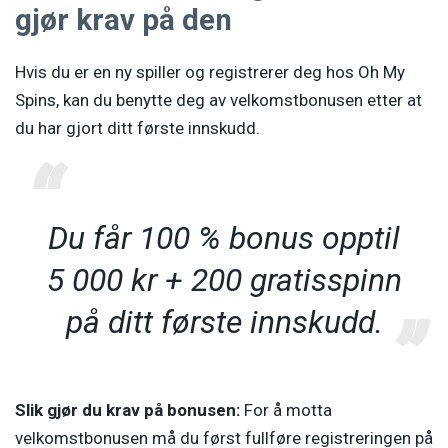
gjør krav på den
Hvis du er en ny spiller og registrerer deg hos Oh My
Spins, kan du benytte deg av velkomstbonusen etter at
du har gjort ditt første innskudd.
Du får 100 % bonus opptil
5 000 kr + 200 gratisspinn
på ditt første innskudd.
Slik gjør du krav på bonusen:
For å motta
velkomstbonusen må du først fullføre registreringen på